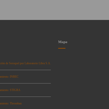
Mapa
ción de Seroquel por Laboratorio Libra S.A.
amiento: INBEC
amiento: STIGRA
amiento: Thromban