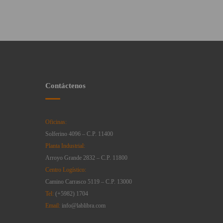
Contáctenos
Oficinas:
Solferino 4096 – C.P. 11400
Planta Industrial:
Arroyo Grande 2832 – C.P. 11800
Centro Logístico:
Camino Carrasco 5119 – C.P. 13000
Tel:
(+5982) 1704
Email:
info@lablibra.com