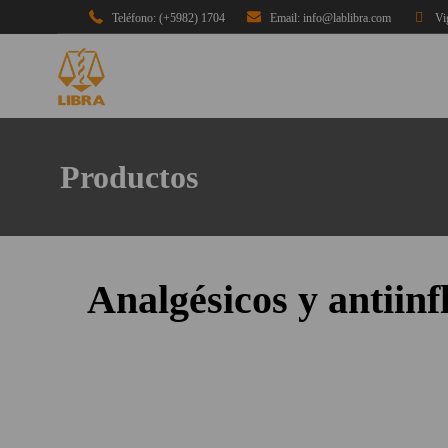
Teléfono: (+5982) 1704
Email: info@lablibra.com
Vi
Productos
Analgésicos y antiin