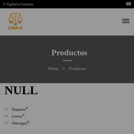
Vigilancia Sanitaria
Productos
Home
Productos
NULL
®
Elaprase
®
Letroz
®
Osteogen