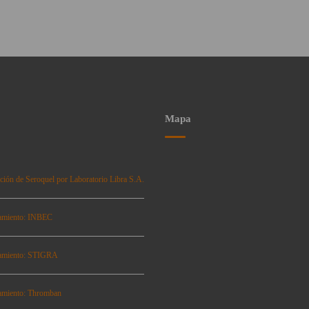
Mapa
ción de Seroquel por Laboratorio Libra S.A.
amiento: INBEC
amiento: STIGRA
amiento: Thromban