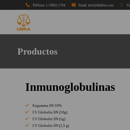
Teléfono: (+5982) 1704
Email: info@lablibra.com
Vi
Productos
Inmunoglobulinas
Eugamma SN 10%
I.V. Globulin SN (10g)
I.V. Globulin SN (1g)
I.V. Globulín SN (2,5 g)