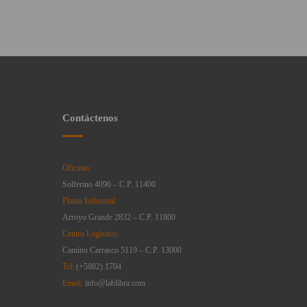
Contáctenos
Oficinas:
Solferino 4096 – C.P. 11400
Planta Industrial:
Arroyo Grande 2832 – C.P. 11800
Centro Logístico:
Camino Carrasco 5119 – C.P. 13000
Tel:
(+5982) 1704
Email:
info@lablibra.com