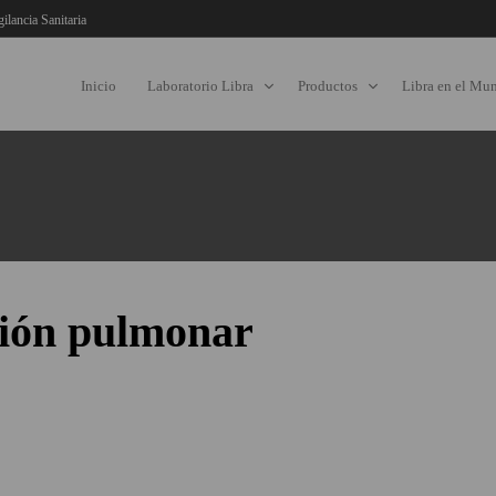
gilancia Sanitaria
Inicio
Laboratorio Libra
Productos
Libra en el Mu
ción pulmonar