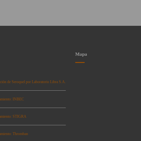
Mapa
ción de Seroquel por Laboratorio Libra S.A.
amiento: INBEC
amiento: STIGRA
amiento: Thromban