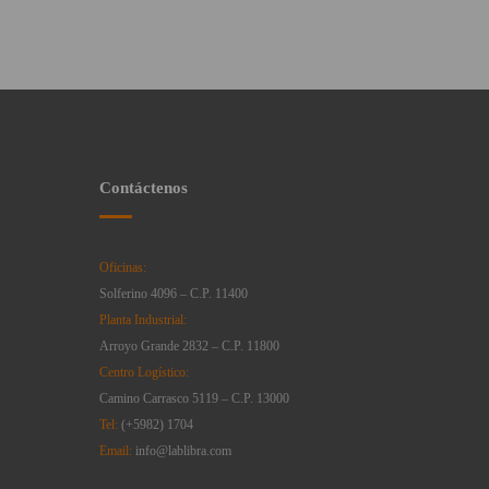
Contáctenos
Oficinas:
Solferino 4096 – C.P. 11400
Planta Industrial:
Arroyo Grande 2832 – C.P. 11800
Centro Logístico:
Camino Carrasco 5119 – C.P. 13000
Tel:
(+5982) 1704
Email:
info@lablibra.com