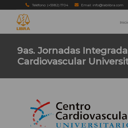
Teléfono: (+5982) 1704
Email: info@lablibra.com
Inic
9as. Jornadas Integrada
Cardiovascular Universit