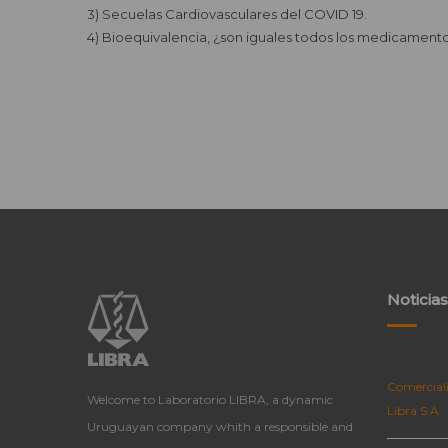
3) Secuelas Cardiovasculares del COVID 19.
4) Bioequivalencia, ¿son iguales todos los medicament
Noticias
Comerciali
Welcome to Laboratorio LIBRA, a dynamic
Libra S.A.
Uruguayan company whith a responsible and