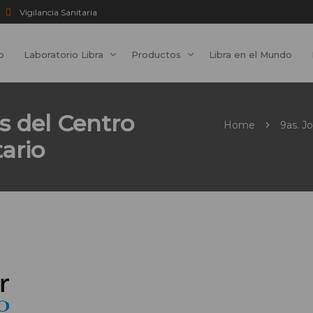
Vigilancia Sanitaria
io
Laboratorio Libra
Productos
Libra en el Mundo
s del Centro
Home
9as. J
ario