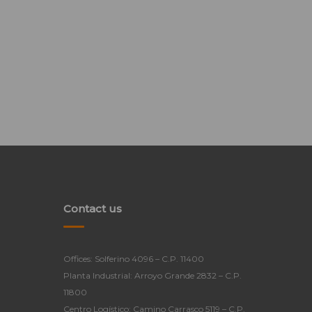
Contact us
Offices: Solferino 4096 – C.P. 11400
Planta Industrial: Arroyo Grande 2832 – C.P.
11800
Centro Logístico: Camino Carrasco 5119 – C.P.