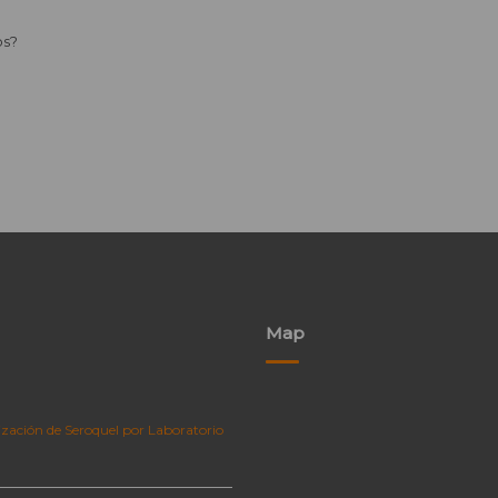
os?
Map
zación de Seroquel por Laboratorio