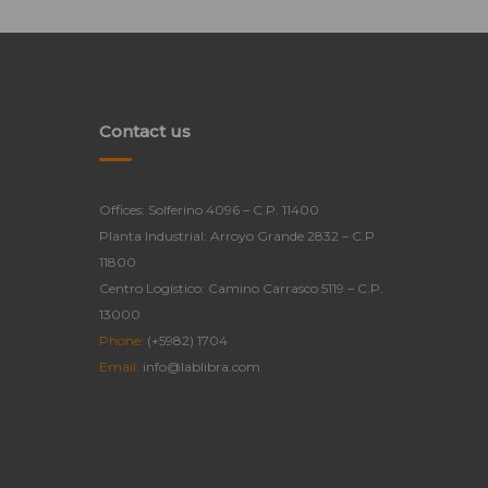
Contact us
Offices: Solferino 4096 – C.P. 11400
Planta Industrial: Arroyo Grande 2832 – C.P.
11800
Centro Logístico: Camino Carrasco 5119 – C.P.
13000
Phone:
(+5982) 1704
Email:
info@lablibra.com