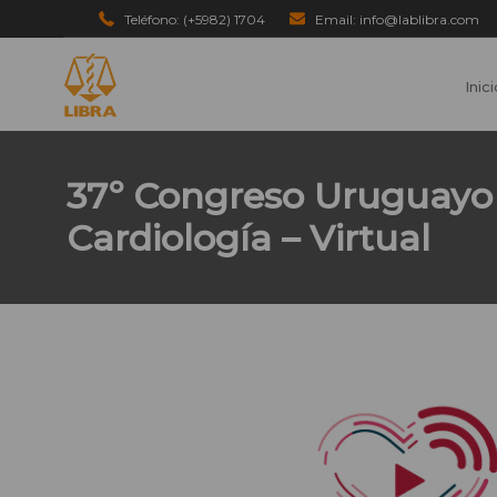
Teléfono: (+5982) 1704
Email: info@lablibra.com
Inic
37º Congreso Uruguayo
Cardiología – Virtual