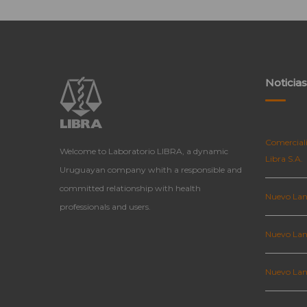
Noticias
Comerciali
Welcome to Laboratorio LIBRA, a dynamic
Libra S.A.
Uruguayan company whith a responsible and
committed relationship with health
Nuevo Lan
professionals and users.
Nuevo Lan
Nuevo La